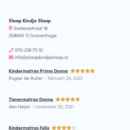
Slaap Kindje Slaap
Soetensstraat 18
2586XS 'S Gravenhage
070-338 70 10
info@slaapkindjeslaap.nl
Kindermatras Prima Donna
Rogier de Ruiter
februari 28, 2022
Waardering
5
uit 5
Tienermatras Donna
den Heijer
november 29, 2021
Waardering
5
uit 5
Kindermatras Felix