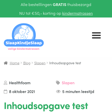
Alle bestelllingen
GRATIS
thuisbezorgd
NU tot €50,- korting op
kindermatrassen
Ga
Ga
door
naar
naar
de
navigatie
inhoud
Home
Blog
Slapen
Inhoudsopgave test
KINDERMATRASSEN
TIENERMATRASSEN
Healthfoam
Slapen
8 oktober 2021
5 minuten leestijd
BEDTEXTIEL
Submenu
Inhoudsopgave test
uitvouwen