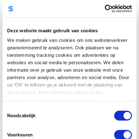
vitae leo sit amet consectetur. Aliquam tellus elit, eleifend
nec laoreet in, lobortis ut mauris. Mauris sed sapien eu
neque gravida varius.
Deze website maakt gebruik van cookies
We maken gebruik van cookies om ons websiteverkeer
Heading 4
geanonimiseerd te analyseren. Ook plaatsen we na
Proin ac metus ultrices, pharetra tellus ut, pharetra
toestemming tracking cookies om advertenties op
purus. Sed eget malesuada justo. Aenean commodo nibh
websites en social media te personaliseren. We delen
consequat augue rutrum dictum. Nulla aliquet vulputate
informatie over je gebruik van onze website met onze
lorem eget ullamcorper. Mauris bibendum tortor eu enim
partners voor analyse, adverteren en social media. Door
op 'OK' te klikken ga je akkoord met de plaatsing van
lacinia placerat. Morbi vestibulum vitae enim sed
deze cookies. Meer informatie vind je in ons
laoreet. Aenean semper velit nec elit mattis, sed facilisis
privacybeleid
en op onze
cookie-pagina
.
mauris suscipit. Curabitur tempor risus sit amet orci
pharetra blandit. Proin risus orci, porttitor eget
T
Noodzakelijk
vestibulum in, tempus vehicula elit. Vestibulum ultricies
o
vitae leo sit amet consectetur. Aliquam tellus elit, eleifend
e
s
nec laoreet in, lobortis ut mauris. Mauris sed sapien eu
Voorkeuren
t