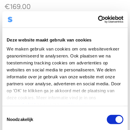
€
169.00
Waardering
5.00
uit 5
Toevoegen aan winkelmand
Deze website maakt gebruik van cookies
We maken gebruik van cookies om ons websiteverkeer
geanonimiseerd te analyseren. Ook plaatsen we na
toestemming tracking cookies om advertenties op
websites en social media te personaliseren. We delen
informatie over je gebruik van onze website met onze
partners voor analyse, adverteren en social media. Door
op 'OK' te klikken ga je akkoord met de plaatsing van
deze cookies. Meer informatie vind je in ons
privacybeleid
en op onze
cookie-pagina
.
T
Noodzakelijk
o
e