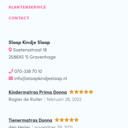
KLANTENSERVICE
CONTACT
Slaap Kindje Slaap
Soetensstraat 18
2586XS 'S Gravenhage
070-338 70 10
info@slaapkindjeslaap.nl
Kindermatras Prima Donna
Rogier de Ruiter
februari 28, 2022
Waardering
5
uit 5
Tienermatras Donna
den Heijer
november 29, 2021
Waardering