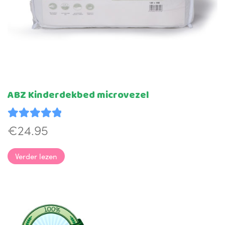
ABZ Kinderdekbed microvezel
€
24.95
Waardering
5.00
uit 5
Verder lezen