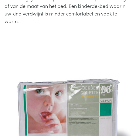
KUSSENS
af van de maat van het bed. Een kinderdekbed waarin
uw kind verdwijnt is minder comfortabel en vaak te
MOLTONS
warm.
DEKBEDDEN
HOESLAKENS
ADVIES
KLANTENSERVICE
Submenu
uitvouwen