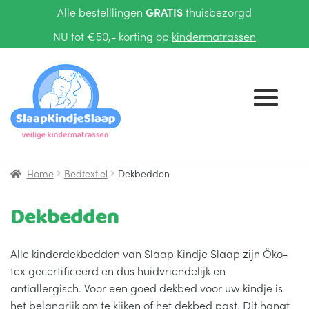
Alle bestelllingen
GRATIS
thuisbezorgd
NU tot €50,- korting op
kindermatrassen
Ga
Ga
door
naar
naar
de
navigatie
inhoud
Home
Bedtextiel
Dekbedden
KINDERMATRASSEN
Dekbedden
TIENERMATRASSEN
Alle kinderdekbedden van Slaap Kindje Slaap zijn Öko-
BEDTEXTIEL
Submenu
tex gecertificeerd en dus huidvriendelijk en
uitvouwen
antiallergisch. Voor een goed dekbed voor uw kindje is
het belangrijk om te kijken of het dekbed past. Dit hangt