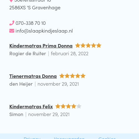
2586XS 'S Gravenhage
070-338 70 10
info@slaapkindjeslaap.nl
Kindermatras Prima Donna
Rogier de Ruiter
februari 28, 2022
Waardering
5
uit 5
Tienermatras Donna
den Heijer
november 29, 2021
Waardering
5
uit 5
Kindermatras Felix
Simon
november 29, 2021
Waarderin
g
4
uit 5
Privacy
Voorwaarden
Cookies