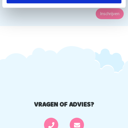
c
t
i
e
VRAGEN OF ADVIES?