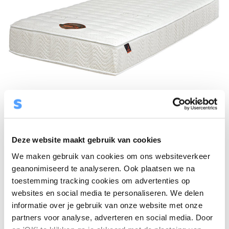
Deze website maakt gebruik van cookies
Tienermatras Original Support
We maken gebruik van cookies om ons websiteverkeer
geanonimiseerd te analyseren. Ook plaatsen we na
toestemming tracking cookies om advertenties op
Waardering
websites en social media te personaliseren. We delen
Luxe matras voor tieners/jong volwassenen
5.00
uit 5
informatie over je gebruik van onze website met onze
Geschikt bij lichamelijke klachten
partners voor analyse, adverteren en social media. Door
Gemiddeld warm matras, goede ventilatie