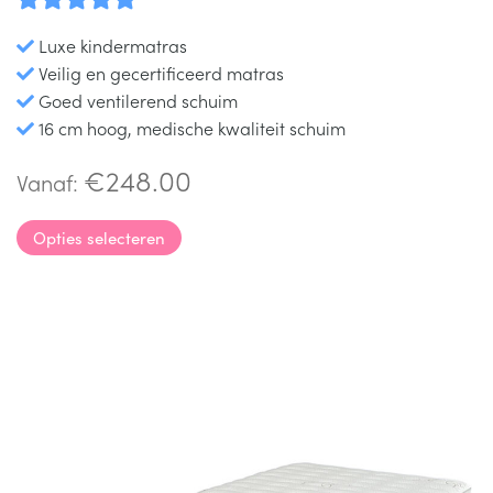
Waardering
Luxe kindermatras
5.00
uit 5
Veilig en gecertificeerd matras
Goed ventilerend schuim
16 cm hoog, medische kwaliteit schuim
€
248.00
Vanaf:
Opties selecteren