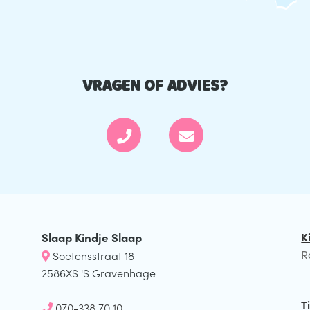
VRAGEN OF ADVIES?
Slaap Kindje Slaap
K
R
Soetensstraat 18
2586XS 'S Gravenhage
T
070-338 70 10