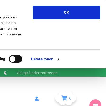
OK
k plaatsen
naliseren.
erteren en
er informatie
ing
Details tonen
Veilige kindermatrassen
0