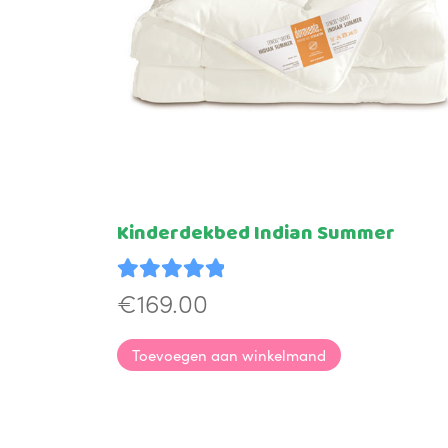
Kinderdekbed Indian Summer
€
169.00
Waardering
5.00
uit 5
Toevoegen aan winkelmand