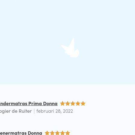
indermatras Prima Donna
ogier de Ruiter
februari 28, 2022
Waardering
5
uit 5
ienermatras Donna