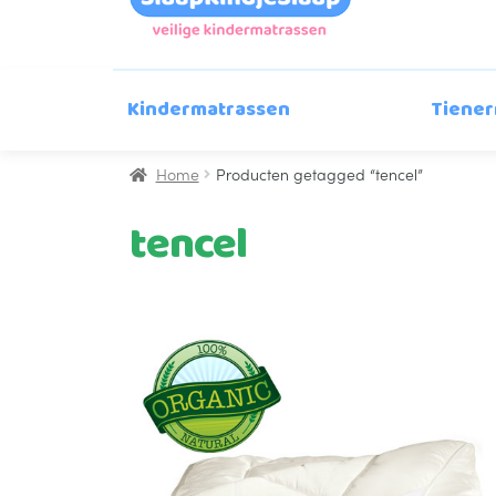
n
g
s
s
Kindermatrassen
Tiener
e
l
e
Home
Producten getagged “tencel”
c
t
tencel
i
e