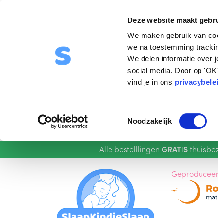
Deze website maakt gebru
We maken gebruik van coo
we na toestemming trackin
We delen informatie over 
social media. Door op 'OK'
vind je in ons
privacybele
T
Noodzakelijk
o
e
Alle bestelllingen
GRATIS
thuisbe
s
t
Ga
Ga
Geproduceer
e
door
naar
m
naar
de
m
navigatie
inhoud
i