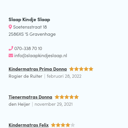
Slaap Kindje Slaap
Soetensstraat 18
2586XS 'S Gravenhage
070-338 70 10
info@slaapkindjeslaap.nl
Kindermatras Prima Donna
Rogier de Ruiter
februari 28, 2022
Waardering
5
uit 5
Tienermatras Donna
den Heijer
november 29, 2021
Waardering
5
uit 5
Kindermatras Felix