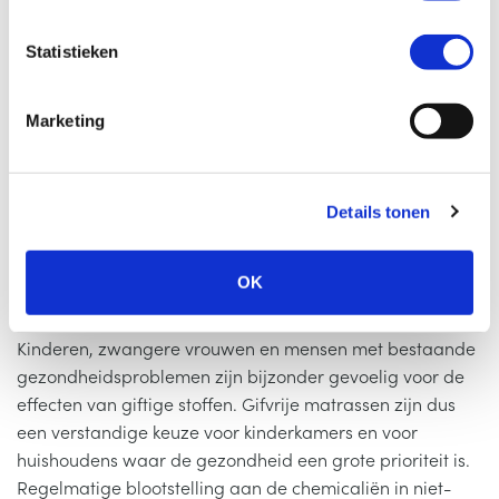
koudschuim van nature brandvertragend is en dus geen
e
chemische toevoegingen nodig heeft. In sommige
m
Statistieken
landen, zoals in Engeland, is de wet nog strenger en
m
moeten alle matrassen behandeld worden met
i
Marketing
brandvertragers. Als je daar een matras koopt, ongeacht
n
of het om een koudschuim matras gaat zitten er dus altijd
g
chemische stoffen in.
s
Details tonen
s
e
Gezondheid van kinderen en gevoelige
l
OK
e
mensen
c
Kinderen, zwangere vrouwen en mensen met bestaande
t
i
gezondheidsproblemen zijn bijzonder gevoelig voor de
e
effecten van giftige stoffen. Gifvrije matrassen zijn dus
een verstandige keuze voor kinderkamers en voor
huishoudens waar de gezondheid een grote prioriteit is.
Regelmatige blootstelling aan de chemicaliën in niet-