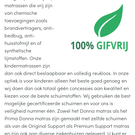
ADVIES
matrassen die vrij zijn
van chemische
toevoegingen zoals
KLANTENSERVICE
Submenu
brandvertragers, anti-
uitvouwen
bedbug, anti-
huisstofmijt en of
synthetische
lijmstoffen. Onze
kindermatrassen zijn
dan ook direct beslaapbaar en volledig reukloos. In onze
optiek is voor kinderen alleen het beste goed genoeg en
wij doen dan ook totaal géén concessies aan kwaliteit en
kiezen voor de beste schuimstoffen. Wij gebruiken de best
mogelijke gecertificeerde schuimen en voor ons is
veiligheid nummer één. Zowel het Donna matras als het
Prima Donna matras zijn gemaakt met zelfde schuimen
als van de Original Support als Premium Support matras
en zijn ook aan diverse ziekenhuizen geleverd. U kunt er