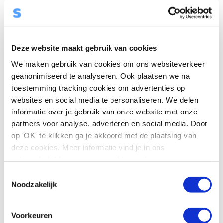
ook beter vocht op en worden niet statisch waardoor het
geen stof aantrekt.
Deze website maakt gebruik van cookies
Matrassen en brandveiligheid
We maken gebruik van cookies om ons websiteverkeer
geanonimiseerd te analyseren. Ook plaatsen we na
Om aan brandveiligheidsnormen te voldoen worden
toestemming tracking cookies om advertenties op
matrasproducenten verplicht ervoor te zorgen dat hun
websites en social media te personaliseren. We delen
matrassen brandveilig zijn. Hierdoor worden veel
informatie over je gebruik van onze website met onze
matrassen behandeld met chemische brandvertragers
partners voor analyse, adverteren en social media. Door
op basis van broom. Weet u wat het hoofdbestandsdeel
op 'OK' te klikken ga je akkoord met de plaatsing van
van rattengif is? Broom! Van brandvertragers met broom
deze cookies. Meer informatie vind je in ons
is het bekend dat deze effecten op de ontwikkeling van
privacybeleid
en op onze
cookie-pagina
.
het zenuwstelsel en de hersenen kunnen hebben.
T
Polychromeerde difenylethers (PBDE’s) en andere
Noodzakelijk
o
chemicaliën worden in verband gebracht met hormonale
e
verstoringen, neurologische schade en kanker. Bij
s
Voorkeuren
koudschuim matrassen is dit niet nodig omdat
t