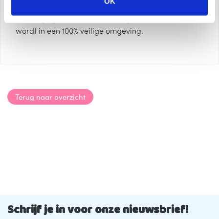
OK
goede keuze. Al met al is het van groot belang dat
e
uw kindje gedurende de nacht goed ondersteund
c
t
wordt in een 100% veilige omgeving.
i
e
Terug naar overzicht
Schrijf je in voor onze nieuwsbrief!