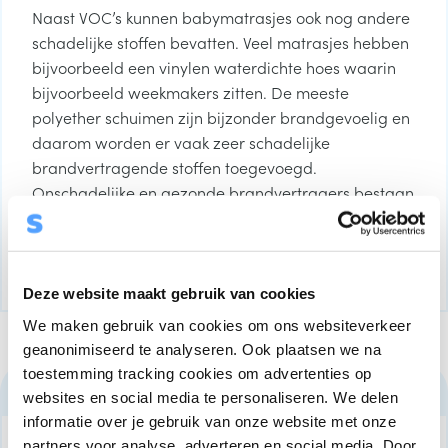
Naast VOC’s kunnen babymatrasjes ook nog andere
schadelijke stoffen bevatten. Veel matrasjes hebben
bijvoorbeeld een vinylen waterdichte hoes waarin
bijvoorbeeld weekmakers zitten. De meeste
polyether schuimen zijn bijzonder brandgevoelig en
daarom worden er vaak zeer schadelijke
brandvertragende stoffen toegevoegd.
Onschadelijke en gezonde brandvertragers bestaan
helaas nog niet. Dat is dan ook de reden dat het
Donna en Prima Donna matras deze
brandvertragers niet in het schuim hebben zitten.
Deze website maakt gebruik van cookies
We maken gebruik van cookies om ons websiteverkeer
geanonimiseerd te analyseren. Ook plaatsen we na
toestemming tracking cookies om advertenties op
2. Welk kindermatras is nou echt goed?
websites en social media te personaliseren. We delen
informatie over je gebruik van onze website met onze
partners voor analyse, adverteren en social media. Door