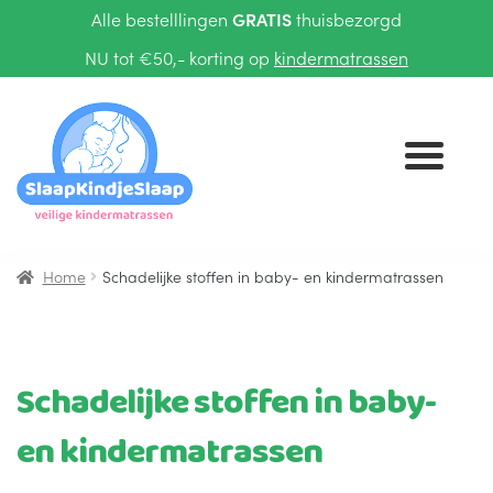
Alle bestelllingen
GRATIS
thuisbezorgd
NU tot €50,- korting op
kindermatrassen
Ga
Ga
door
naar
naar
de
navigatie
inhoud
Home
Schadelijke stoffen in baby- en kindermatrassen
KINDERMATRASSEN
TIENERMATRASSEN
Schadelijke stoffen in baby-
BEDTEXTIEL
Submenu
en kindermatrassen
uitvouwen