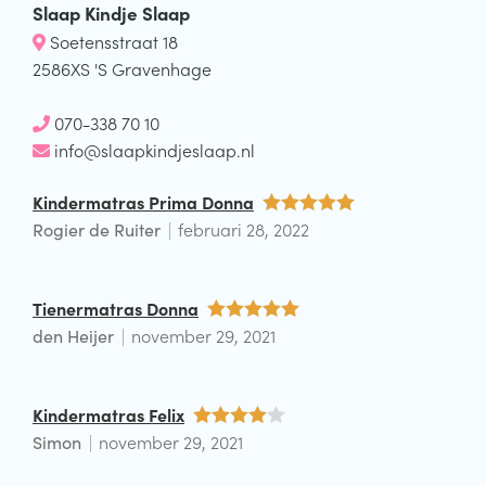
Slaap Kindje Slaap
Soetensstraat 18
2586XS 'S Gravenhage
070-338 70 10
info@slaapkindjeslaap.nl
Kindermatras Prima Donna
Rogier de Ruiter
februari 28, 2022
Waardering
5
uit 5
Tienermatras Donna
den Heijer
november 29, 2021
Waardering
5
uit 5
Kindermatras Felix
Simon
november 29, 2021
Waarderin
g
4
uit 5