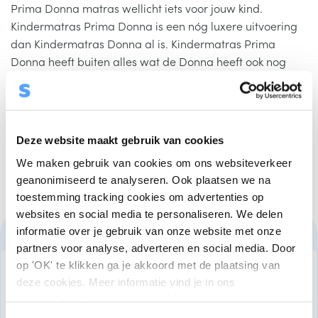
Prima Donna matras wellicht iets voor jouw kind.
Kindermatras Prima Donna is een nóg luxere uitvoering
dan Kindermatras Donna al is. Kindermatras Prima
Donna heeft buiten alles wat de Donna heeft ook nog
een laagje van 4 cm traagschuim (ook medisch
gekwalificeerd) dat het comfort en de drukverlagende
eigenschappen nog eens extra verbeterd. Kindermatras
Prima Donna is ca.16 cm dik, biedt extra comfort en een
Deze website maakt gebruik van cookies
gegarandeerde goede basis voor de rest van de
We maken gebruik van cookies om ons websiteverkeer
kinderjaren tot aan de pubertijd.
geanonimiseerd te analyseren. Ook plaatsen we na
toestemming tracking cookies om advertenties op
websites en social media te personaliseren. We delen
1. Kindermatras Donna
informatie over je gebruik van onze website met onze
partners voor analyse, adverteren en social media. Door
op 'OK' te klikken ga je akkoord met de plaatsing van
Wanneer je een goed ventilerend, comfortabel en
deze cookies. Meer informatie vind je in ons
veilig kindermatras zoekt, is het kindermatras Donna
privacybeleid
en op onze
cookie-pagina
.
de juiste keuze.