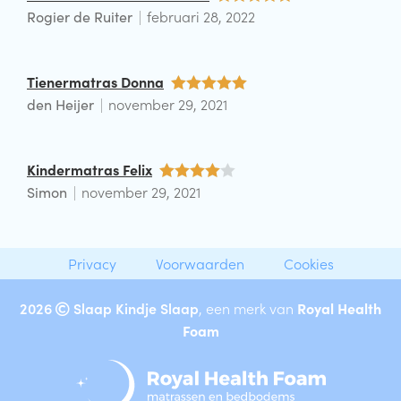
Rogier de Ruiter
februari 28, 2022
Waardering
5
uit 5
Tienermatras Donna
den Heijer
november 29, 2021
Waardering
5
uit 5
Kindermatras Felix
Simon
november 29, 2021
Waarderin
g
4
uit 5
Privacy
Voorwaarden
Cookies
2026
Slaap Kindje Slaap
, een merk van
Royal Health
Foam