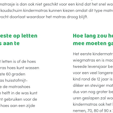
atrasje is dan ook niet geschikt voor een kind dat het snel wa
 koudschuim kindermatras kunnen kiezen omdat dit type matr
vocht doorlaat waardoor het matras droog blijft.
este op letten
Hoe lang zou h
 aan te
mee moeten g
Het eerste kindermatr
wiegmatras en is maa
 letten is of de hoes
tweede levensjaar be
tras hoes kunt wassen
voor een veel langere t
nste 60 graden
kind rond de 12 jaar i
 huisstofmijt-
dikker en steviger ma
 je de matrashoes
dus van nog groter be
 helft in de was kunt
uren geslapen zal wor
nt gebruiken voor de
kindermatras ook het
 hoes aan een zijde
nemen, 70, 80 of 90 