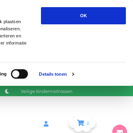
OK
k plaatsen
naliseren.
erteren en
er informatie
ing
Details tonen
Veilige kindermatrassen
0