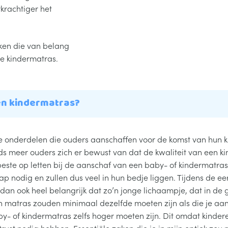
krachtiger het
ken die van belang
de kindermatras.
 en kindermatras?
 onderdelen die ouders aanschaffen voor de komst van hun kin
ds meer ouders zich er bewust van dat de kwaliteit van een ki
beste op letten bij de aanschaf van een baby- of kindermatra
ap nodig en zullen dus veel in hun bedje liggen. Tijdens de 
dan ook heel belangrijk dat zo’n jonge lichaampje, dat in de gro
en matras zouden minimaal dezelfde moeten zijn als die je aan
by- of kindermatras zelfs hoger moeten zijn. Dit omdat kinde
rust nodig hebben. Essentiële zaken die je in mijn optiek z