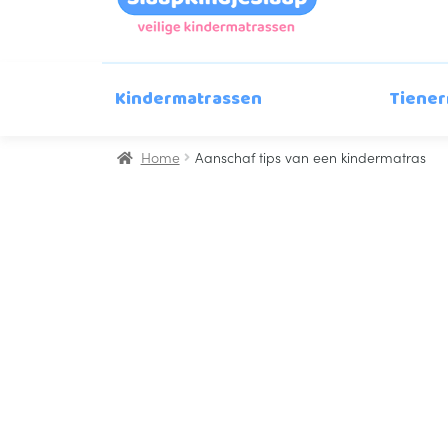
n
g
s
s
Kindermatrassen
Tiener
e
l
e
Home
Aanschaf tips van een kindermatras
c
t
i
e