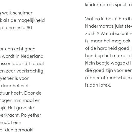
kindermatras speelt oo
n welk schuimer
Wat is de beste hard
jk als de mogelijkheid
kindermatras juist stev
p tenminste 60
zacht? Wat absoluut ni
is, maar het mag ook 
of de hardheid goed is
oor een echt goed
hand op het matras d
 wordt in Nederland
klein beetje wegzakt 
assen daar dit totaal
die goed zijn voor ee
 en zeer veerkrachtig
rubber of koudschuim
lyether is voor
is dan latex.
 daar het niet
ctuur heeft. Door de
ermogen minimaal en
jk. Het grootste
erkracht. Polyether
 omdat een
ief dun gemaakt