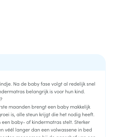
dje. Na de baby fase volgt al redelijk snel
ndermatras belangrijk is voor hun kind.
s?
eerste maanden brengt een baby makkelijk
ei is, alle steun krijgt die het nodig heeft.
 een baby- of kindermatras stelt. Sterker
ren véél langer dan een volwassene in bed
ou moeten meenemen bij de aanschaf van een