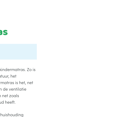
as
kindermatras. Zo is
tuur, het
matras is het, net
 de ventilatie
 net zoals
ud heeft.
thuishouding