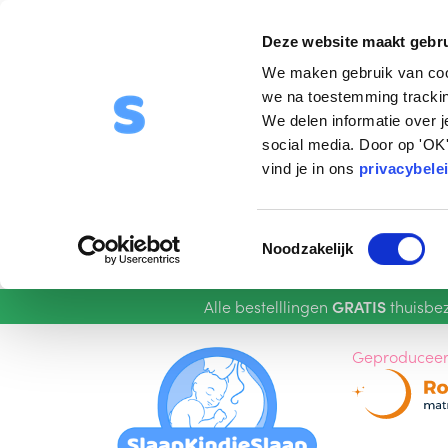
Deze website maakt gebru
We maken gebruik van coo
we na toestemming trackin
We delen informatie over 
social media. Door op 'OK'
vind je in ons
privacybele
T
Noodzakelijk
o
e
Alle bestelllingen
GRATIS
thuisbe
s
t
Ga
Ga
Geproduceer
e
door
naar
m
naar
de
m
navigatie
inhoud
i