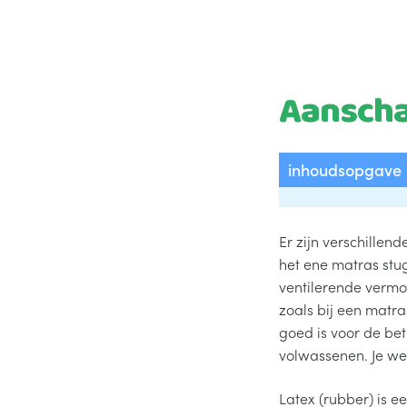
Aanscha
inhoudsopgave
Er zijn verschillen
het ene matras stu
ventilerende vermog
zoals bij een matr
goed is voor de be
volwassenen. Je wee
Latex (rubber) is 